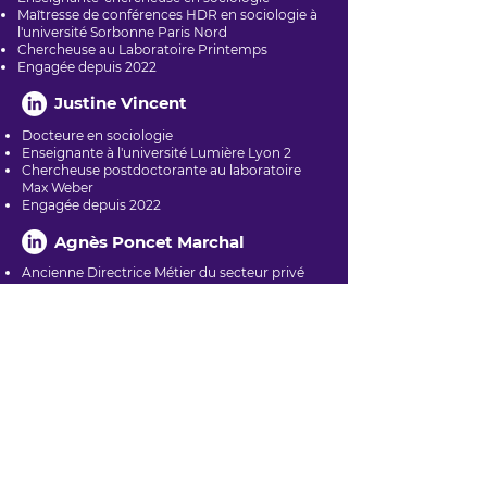
Maîtresse de conférences HDR en sociologie à
l'université Sorbonne Paris Nord
Chercheuse au Laboratoire Printemps
Engagée depuis 2022
Justine Vincent
Docteure en sociologie
Enseignante à l'université Lumière Lyon 2
Chercheuse postdoctorante au laboratoire
Max Weber
Engagée depuis 2022
Agnès Poncet Marchal
Ancienne Directrice Métier du secteur privé
Engagée depuis 2021
Emmanuelle Couval
Directrice Innovation et Recherche secteur
privé
Engagée depuis 2022
Anja Dimitrijevic
Social Media Strategist
Engagée depuis 2021